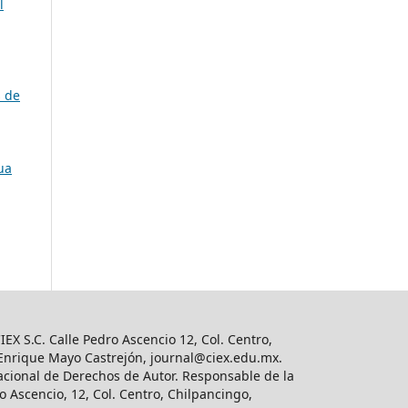
l
s de
ua
IEX S.C. Calle Pedro Ascencio 12, Col. Centro,
o Enrique Mayo Castrejón,
journal@ciex.edu.mx
.
acional de Derechos de Autor. Responsable de la
 Ascencio, 12, Col. Centro, Chilpancingo,