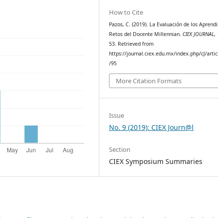
How to Cite
Pazos, C. (2019). La Evaluación de los Aprendi
Retos del Docente Millennian.
CIEX JOURNAL
,
53. Retrieved from
https://journal.ciex.edu.mx/index.php/cJ/artic
/95
More Citation Formats
Issue
No. 9 (2019): CIEX Journ@l
Section
CIEX Symposium Summaries