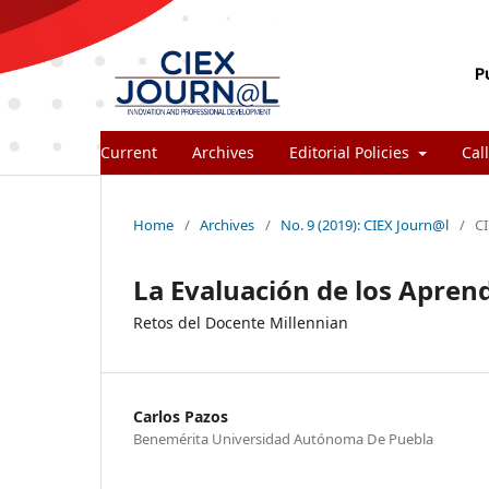
Current
Archives
Editorial Policies
Call
Home
/
Archives
/
No. 9 (2019): CIEX Journ@l
/
C
La Evaluación de los Aprend
Retos del Docente Millennian
Carlos Pazos
Benemérita Universidad Autónoma De Puebla