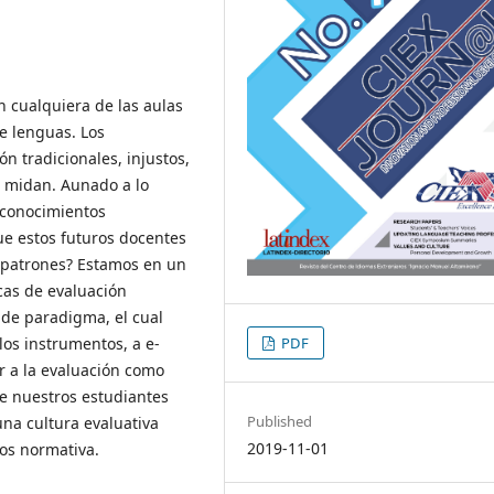
n cualquiera de las aulas
e lenguas. Los
n tradicionales, injustos,
a midan. Aunado a lo
s conocimientos
ue estos futuros docentes
s patrones? Estamos en un
cas de evaluación
 de paradigma, el cual
 los instrumentos, a e-
PDF
r a la evaluación como
e nuestros estudiantes
Published
una cultura evaluativa
2019-11-01
os normativa.