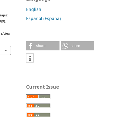
English
zajes:
Español (España)
1
(9),
le/view
share
share
Current Issue