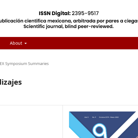
About
IEX Symposium Summaries
izajes