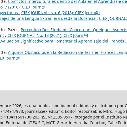
itte,
Conflictos Interculturales dentro del Aula en el Aprendizaje de
. 7 (2018): CIEX Journ@l
ayectorias
,
CIEX JOURNAL: No. 6 (2018): CIEX Journ@l
izajes de una Lengua Extranjera desde la Docencia
,
CIEX JOURNAL:
arlos Pazos,
Perception Des Étudiants Concernant Quelques Aspect
ent
,
CIEX JOURNAL: No. 13 (2021): CIEX Journ@l
valuación Significativo para Fomentar el Aprendizaje del Francés
,
itte,
Algunos Obstáculos en la Redacción de Tesis en Francés Leng
IEX Journ@l
iembre 2026, es una publicación bianual editada y distribuida por C
l. 7474947973, journal.ciex.edu.mx, Editor responsable: Mtro. Hug
25-110411561700-203, ISSN: 2395-9517, otorgado por el Instituto N
n Editorial de CIEX S.C, MCT. Gerardo Heredia Cenobio, Calle Pedro