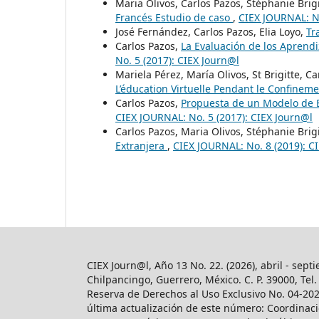
Maria Olivos, Carlos Pazos, Stéphanie Brig
Francés Estudio de caso
,
CIEX JOURNAL: No
José Fernández, Carlos Pazos, Elia Loyo,
Tr
Carlos Pazos,
La Evaluación de los Aprend
No. 5 (2017): CIEX Journ@l
Mariela Pérez, María Olivos, St Brigitte, C
L’éducation Virtuelle Pendant le Confinem
Carlos Pazos,
Propuesta de un Modelo de E
CIEX JOURNAL: No. 5 (2017): CIEX Journ@l
Carlos Pazos, Maria Olivos, Stéphanie Brig
Extranjera
,
CIEX JOURNAL: No. 8 (2019): C
CIEX Journ@l, Año 13 No. 22. (2026), abril - sept
Chilpancingo, Guerrero, México. C. P. 39000, Te
Reserva de Derechos al Uso Exclusivo No. 04-20
última actualización de este número: Coordinació