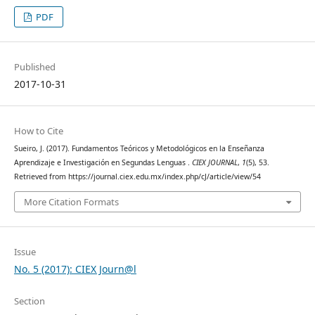
PDF
Published
2017-10-31
How to Cite
Sueiro, J. (2017). Fundamentos Teóricos y Metodológicos en la Enseñanza
Aprendizaje e Investigación en Segundas Lenguas .
CIEX JOURNAL
,
1
(5), 53.
Retrieved from https://journal.ciex.edu.mx/index.php/cJ/article/view/54
More Citation Formats
Issue
No. 5 (2017): CIEX Journ@l
Section